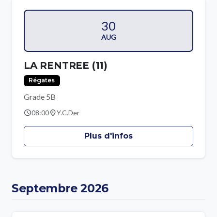
30
AUG
LA RENTREE (11)
Régates
Grade 5B
schedule
location_on
08:00
Y.C.Der
Plus d'infos
Septembre 2026