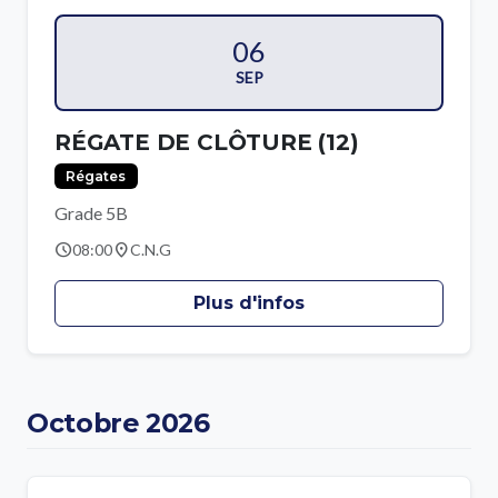
06
SEP
RÉGATE DE CLÔTURE (12)
Régates
Grade 5B
schedule
location_on
08:00
C.N.G
Plus d'infos
Octobre 2026