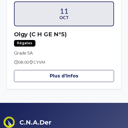
11
OCT
Olgy (C H GE N°5)
Régates
Grade 5A
schedule
location_on
08:00
CYVM
Plus d'infos
C.N.A.Der